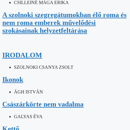
CSILLEINÉ MÁGA ERIKA
A szolnoki szegregátumokban élő roma és
nem roma emberek művelődési
szokásainak helyzetfeltárása
IRODALOM
SZOLNOKI CSANYA ZSOLT
Ikonok
ÁGH ISTVÁN
Császárkörte nem vadalma
GALYAS ÉVA
Kettő