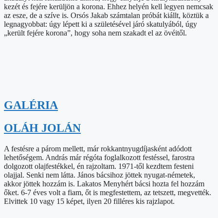
kezét és fejére kerüljön a korona. Ehhez helyén kell legyen nemcsak
az esze, de a szíve is. Orsós Jakab számtalan próbát kiállt, köztük a
legnagyobbat: úgy lépett ki a születésével járó skatulyából, úgy
„került fejére korona”, hogy soha nem szakadt el az övéitől.
GALÉRIA
OLÁH JOLÁN
A festésre a párom mellett, már rokkantnyugdíjasként adódott
lehetőségem. András már régóta foglalkozott festéssel, farostra
dolgozott olajfestékkel, én rajzoltam. 1971-től kezdtem festeni
olajjal. Senki nem látta. János bácsihoz jöttek nyugat-németek,
akkor jöttek hozzám is. Lakatos Menyhért bácsi hozta fel hozzám
őket. 6-7 éves volt a fiam, őt is megfestettem, az tetszett, megvették.
Elvittek 10 vagy 15 képet, ilyen 20 filléres kis rajzlapot.