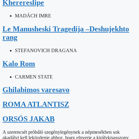
Kherereslipe
MADÁCH IMRE
Le Manusheski Tragedija –Deshujekhto
rang
STEFANOVICH DRAGANA
Kalo Rom
CARMEN STATE
Ghilabimos varesavo
ROMA ATLANTISZ
ORSÓS JAKAB
A szerencsét próbáló szegénylegénynek a népmesékben sok
akadályt kell leküzdenie ahhoz, hogy elnyerje a királykisasszony